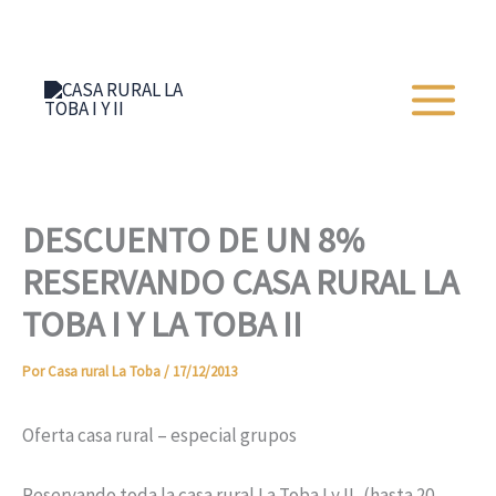
Ir
+34 652 273 428
al
contenido
DESCUENTO DE UN 8%
RESERVANDO CASA RURAL LA
TOBA I Y LA TOBA II
Por
Casa rural La Toba
/
17/12/2013
Oferta casa rural – especial grupos
Reservando toda la casa rural
La Toba I y II,
(hasta 20