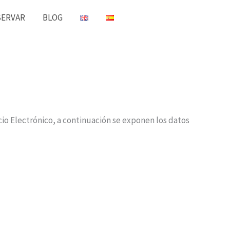
+34 652
SERVAR
BLOG
273 428
cio Electrónico, a continuación se exponen los datos