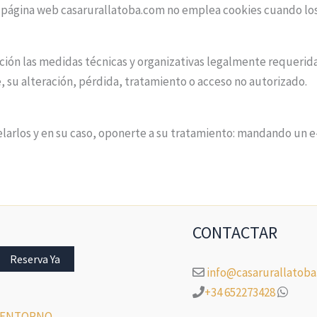
su página web casarurallatoba.com no emplea cookies cuando l
n las medidas técnicas y organizativas legalmente requeridas, 
, su alteración, pérdida, tratamiento o acceso no autorizado.
elarlos y en su caso, oponerte a su tratamiento: mandando un e-
CONTACTAR
Reserva Ya
info@casarurallatob
+34 652273428
 ENTORNO