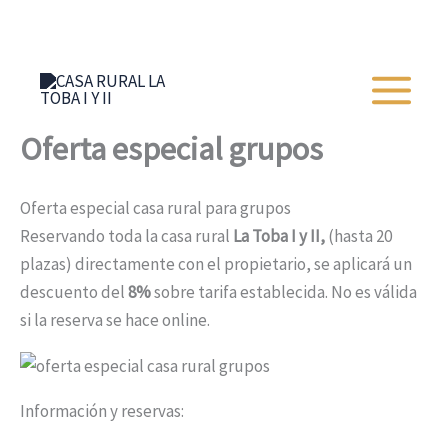
Ir
+34 652 273 428
al
contenido
Oferta especial grupos
Oferta especial casa rural para grupos
Reservando toda la casa rural
La Toba I y II,
(hasta 20
plazas) directamente con el propietario, se aplicará un
descuento del
8%
sobre tarifa establecida. No es válida
si la reserva se hace online.
Información y reservas: